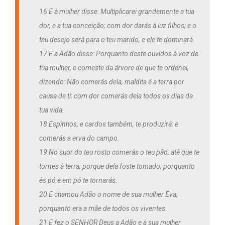
16 E à mulher disse: Multiplicarei grandemente a tua
dor, e a tua conceição; com dor darás à luz filhos; e o
teu desejo será para o teu marido, e ele te dominará.
17 E a Adão disse: Porquanto deste ouvidos à voz de
tua mulher, e comeste da árvore de que te ordenei,
dizendo: Não comerás dela, maldita é a terra por
causa de ti; com dor comerás dela todos os dias da
tua vida.
18 Espinhos, e cardos também, te produzirá; e
comerás a erva do campo.
19 No suor do teu rosto comerás o teu pão, até que te
tornes à terra; porque dela foste tomado; porquanto
és pó e em pó te tornarás.
20 E chamou Adão o nome de sua mulher Eva;
porquanto era a mãe de todos os viventes.
21 E fez o SENHOR Deus a Adão e à sua mulher