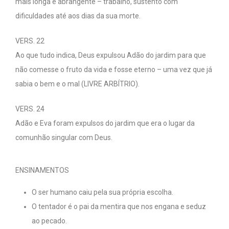
mais longa e abrangente – trabalho, sustento com
dificuldades até aos dias da sua morte.
VERS. 22
Ao que tudo indica, Deus expulsou Adão do jardim para que
não comesse o fruto da vida e fosse eterno – uma vez que já
sabia o bem e o mal (LIVRE ARBÍTRIO).
VERS. 24
Adão e Eva foram expulsos do jardim que era o lugar da
comunhão singular com Deus.
ENSINAMENTOS
O ser humano caiu pela sua própria escolha.
O tentador é o pai da mentira que nos engana e seduz
ao pecado.