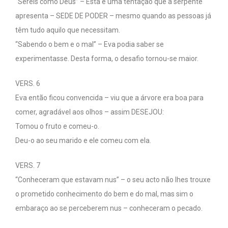
“Sereis como Deus” – Esta é uma tentação que a serpente
apresenta – SEDE DE PODER – mesmo quando as pessoas já
têm tudo aquilo que necessitam.
“Sabendo o bem e o mal” – Eva podia saber se
experimentasse. Desta forma, o desafio tornou-se maior.
VERS. 6
Eva então ficou convencida – viu que a árvore era boa para
comer, agradável aos olhos – assim DESEJOU:
Tomou o fruto e comeu-o.
Deu-o ao seu marido e ele comeu com ela.
VERS. 7
“Conheceram que estavam nus” – o seu acto não lhes trouxe
o prometido conhecimento do bem e do mal, mas sim o
embaraço ao se perceberem nus – conheceram o pecado.