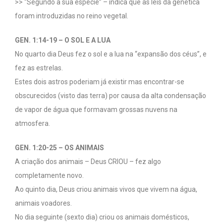
>> “Segundo a sua espécie” – indica que as leis da genética
foram introduzidas no reino vegetal.
GEN. 1:14-19 – O SOL E A LUA
No quarto dia Deus fez o sol e a lua na “expansão dos céus”, e
fez as estrelas.
Estes dois astros poderiam já existir mas encontrar-se
obscurecidos (visto das terra) por causa da alta condensação
de vapor de água que formavam grossas nuvens na
atmosfera.
GEN. 1:20-25 – OS ANIMAIS
A criação dos animais – Deus CRIOU – fez algo
completamente novo.
Ao quinto dia, Deus criou animais vivos que vivem na água,
animais voadores.
No dia seguinte (sexto dia) criou os animais domésticos,