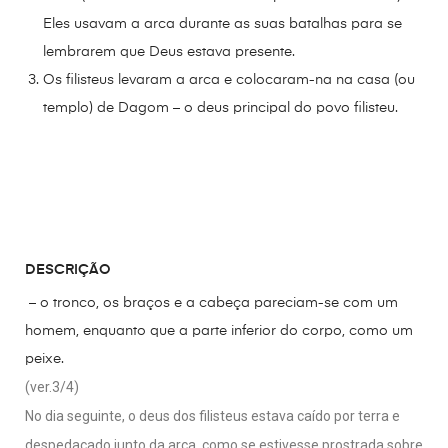
Eles usavam a arca durante as suas batalhas para se
lembrarem que Deus estava presente.
Os filisteus levaram a arca e colocaram-na na casa (ou
templo) de Dagom – o deus principal do povo filisteu.
DESCRIÇÃO
– o tronco, os braços e a cabeça pareciam-se com um
homem, enquanto que a parte inferior do corpo, como um
peixe.
(ver.3/4)
No dia seguinte, o deus dos filisteus estava caído por terra e
despedaçado junto da arca, como se estivesse prostrada sobre