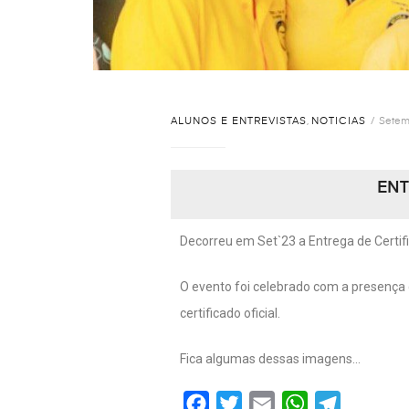
ALUNOS E ENTREVISTAS
,
NOTICIAS
Setem
ENT
Decorreu em Set`23 a Entrega de Certifica
O evento foi celebrado com a presença 
certificado oficial.
Fica algumas dessas imagens…
F
T
E
W
T