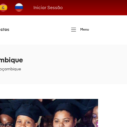
Iniciar Sessão
ctos
Menu
ambique
 Moçambique