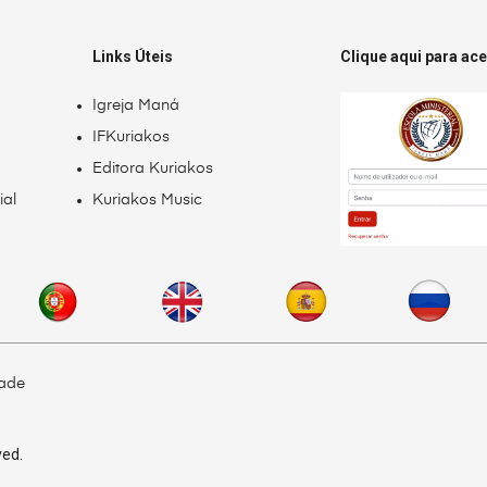
Links Úteis
Clique aqui para ac
Igreja Maná
IFKuriakos
Editora Kuriakos
ial
Kuriakos Music
dade
ved.