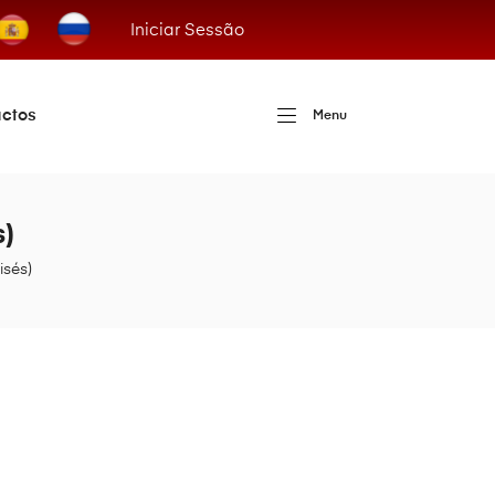
Iniciar Sessão
ctos
Menu
s)
isés)