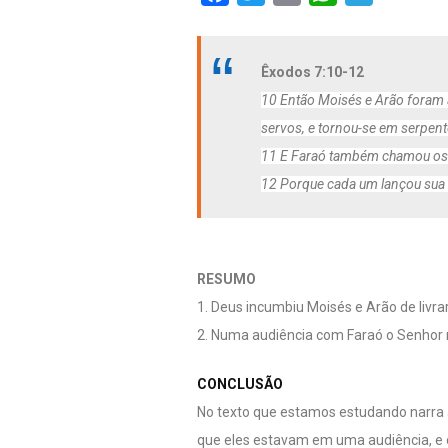
a
w
m
h
e
c
i
a
a
l
Êxodos 7:10-12
e
t
i
t
e
10 Então Moisés e Arão foram a
b
t
l
s
g
servos, e tornou-se em serpent
o
e
A
r
11 E Faraó também chamou os 
o
r
p
a
12 Porque cada um lançou sua v
k
p
m
RESUMO
1. Deus incumbiu Moisés e Arão de livra
2. Numa audiência com Faraó o Senhor
CONCLUSÃO
No texto que estamos estudando narra à
que eles estavam em uma audiência, e 