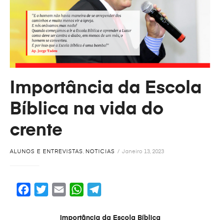
Importância da Escola
Bíblica na vida do
crente
ALUNOS E ENTREVISTAS
,
NOTICIAS
Janeiro 13, 2023
F
T
E
W
T
a
w
m
h
e
c
i
a
a
l
Importância da Escola Bíblica