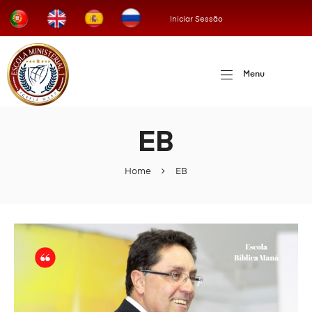
Iniciar Sessão
Menu
EB
Home
EB