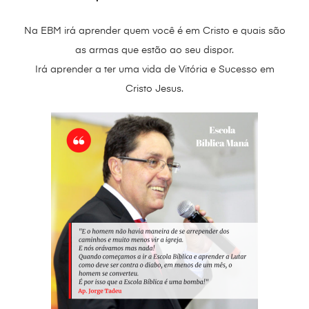
e
t
i
t
e
Na EBM irá aprender quem você é em Cristo e quais são
b
t
l
s
g
as armas que estão ao seu dispor.
o
e
A
r
Irá aprender a ter uma vida de Vitória e Sucesso em
o
r
p
a
Cristo Jesus.
k
p
m