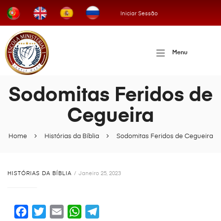
Iniciar Sessão
Menu
Sodomitas Feridos de
Cegueira
Home
Histórias da Bíblia
Sodomitas Feridos de Cegueira
HISTÓRIAS DA BÍBLIA
Janeiro 25, 2023
F
T
E
W
T