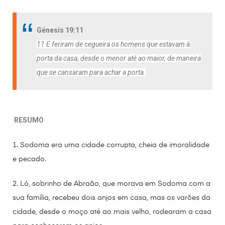
a
w
m
h
e
c
i
a
a
l
Génesis 19:11
e
t
i
t
e
11 E feriram de cegueira os homens que estavam à
b
t
l
s
g
porta da casa, desde o menor até ao maior, de maneira
o
e
A
r
que se cansaram para achar a porta
.
o
r
p
a
k
p
m
RESUMO
1. Sodoma era uma cidade corrupta, cheia de imoralidade
e pecado.
2. Ló, sobrinho de Abraão, que morava em Sodoma com a
sua família, recebeu dois anjos em casa, mas os varões da
cidade, desde o moço até ao mais velho, rodearam a casa