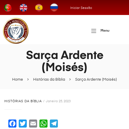
Iniciar Sessão
Menu
Sarça Ardente
(Moisés)
Home
Histórias da Bíblia
Sarça Ardente (Moisés)
HISTÓRIAS DA BÍBLIA
Janeiro 25, 2023
F
T
E
W
T