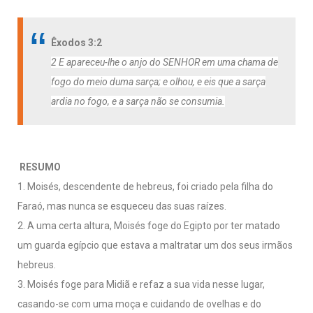
a
w
m
h
e
c
i
a
a
l
Êxodos 3:2
e
t
i
t
e
2 E apareceu-lhe o anjo do SENHOR em uma chama de
b
t
l
s
g
fogo do meio duma sarça; e olhou, e eis que a sarça
o
e
A
r
ardia no fogo, e a sarça não se consumia.
o
r
p
a
k
p
m
RESUMO
1. Moisés, descendente de hebreus, foi criado pela filha do
Faraó, mas nunca se esqueceu das suas raízes.
2. A uma certa altura, Moisés foge do Egipto por ter matado
um guarda egípcio que estava a maltratar um dos seus irmãos
hebreus.
3. Moisés foge para Midiã e refaz a sua vida nesse lugar,
casando-se com uma moça e cuidando de ovelhas e do