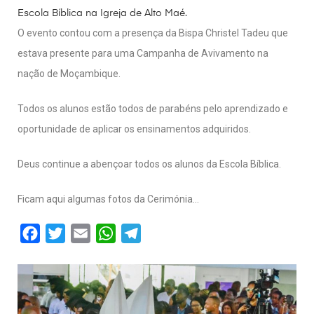
Escola Bíblica na Igreja de Alto Maé.
O evento contou com a presença da Bispa Christel Tadeu que
estava presente para uma Campanha de Avivamento na
nação de Moçambique.
Todos os alunos estão todos de parabéns pelo aprendizado e
oportunidade de aplicar os ensinamentos adquiridos.
Deus continue a abençoar todos os alunos da Escola Bíblica.
Ficam aqui algumas fotos da Cerimónia…
F
T
E
W
T
a
w
m
h
e
c
i
a
a
l
e
t
i
t
e
b
t
l
s
g