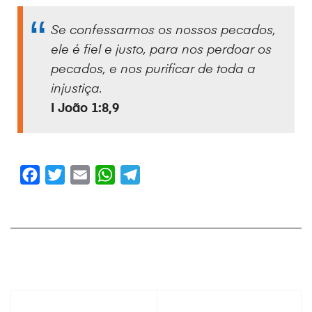
Se confessarmos os nossos pecados,
ele é fiel e justo, para nos perdoar os
pecados, e nos purificar de toda a
injustiça.
I João 1:8,9
F
T
E
W
T
a
w
m
h
e
c
i
a
a
l
e
t
i
t
e
b
t
l
s
g
o
e
A
r
o
r
p
a
k
p
m